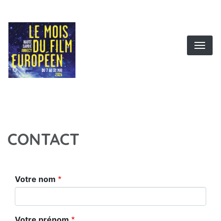
Aller
au
contenu
principal
CONTACT
Votre nom
Votre prénom